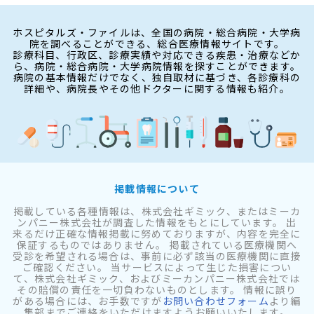
ホスピタルズ・ファイルは、全国の病院・総合病院・大学病
院を調べることができる、総合医療情報サイトです。
診療科目、行政区、診療実績や対応できる疾患・治療などか
ら、病院・総合病院・大学病院情報を探すことができます。
病院の基本情報だけでなく、独自取材に基づき、各診療科の
詳細や、病院長やその他ドクターに関する情報も紹介。
掲載情報について
掲載している各種情報は、株式会社ギミック、またはミーカ
ンパニー株式会社が調査した情報をもとにしています。 出
来るだけ正確な情報掲載に努めておりますが、内容を完全に
保証するものではありません。 掲載されている医療機関へ
受診を希望される場合は、事前に必ず該当の医療機関に直接
ご確認ください。 当サービスによって生じた損害につい
て、株式会社ギミック、およびミーカンパニー株式会社では
その賠償の責任を一切負わないものとします。 情報に誤り
がある場合には、お手数ですが
お問い合わせフォーム
より編
集部までご連絡をいただけますようお願いいたします。