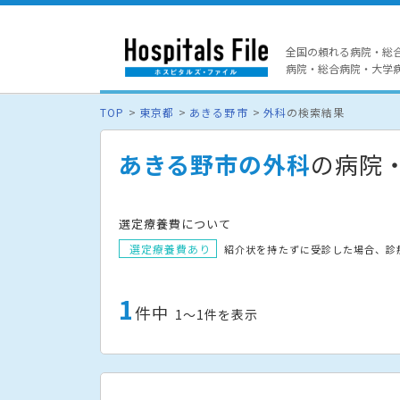
全国の頼れる病院・総
病院・総合病院・大学病院
TOP
東京都
あきる野市
外科
の検索結果
あきる野市の外科
の病院
選定療養費について
選定療養費あり
紹介状を持たずに受診した場合、診
1
件中
1〜1件を表示