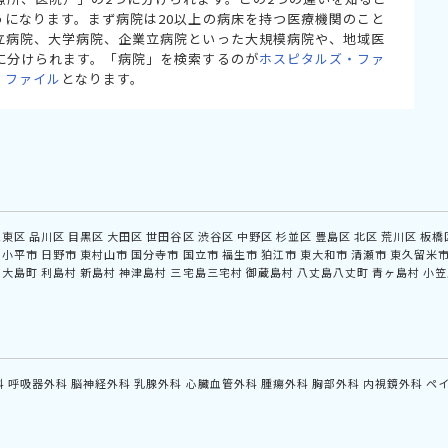
うになります。まず病院は20以上の病床を持つ医療機関のこと
立病院、大学病院、企業立病院といった大規模病院や、地域医
に分けられます。「病院」を検索するのが
ホスピタルズ・ファ
・ファイル
となります。
江東区
品川区
目黒区
大田区
世田谷区
渋谷区
中野区
杉並区
豊島区
北区
荒川区
板橋
小平市
日野市
東村山市
国分寺市
国立市
福生市
狛江市
東大和市
清瀬市
東久留米
大島町
利島村
新島村
神津島村
三宅島三宅村
御蔵島村
八丈島八丈町
青ヶ島村
小笠
科
呼吸器外科
脳神経外科
乳腺外科
心臓血管外科
腫瘍外科
胸部外科
内視鏡外科
ペ