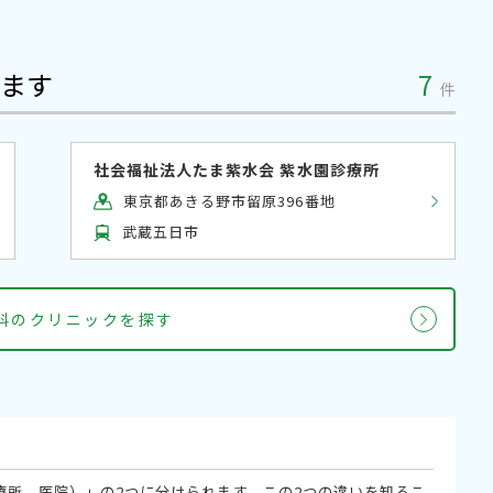
ます
7
件
社会福祉法人たま紫水会 紫水園診療所
東京都あきる野市留原396番地
武蔵五日市
外科のクリニックを探す
療所、医院）」の2つに分けられます。この2つの違いを知るこ