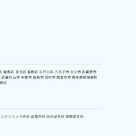
区
練馬区
足立区
葛飾区
江戸川区
八王子市
立川市
武蔵野市
市
武蔵村山市
多摩市
稲城市
羽村市
西東京市
西多摩郡瑞穂町
原村
インクリニック外科
血管外科
内分泌外科
頭頸部外科