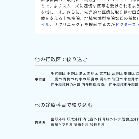
とで、よりスムーズに適切な医療を受けられるよ
を指します。さらに、先進的な医療に取り組む国
療を支える中核病院、地域密着型病院などの種類
イル
、「クリニック」を検索するのが
ドクターズ
他の行政区で絞り込む
千代田区
中央区
港区
新宿区
文京区
台東区
墨田区
三鷹市
青梅市
府中市
昭島市
調布市
町田市
小金井市
東京都
西多摩郡日の出町
西多摩郡檜原村
西多摩郡奥多摩町
他の診療科目で絞り込む
整形外科
形成外科
消化器外科
胃腸外科
気管食道外
外科系
緩和ケア外科
透析外科
移植外科