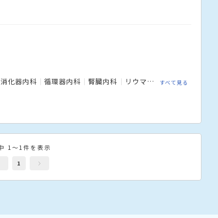
消化器内科
循環器内科
腎臓内科
リウマチ科
小児科
外科
すべて見る
中 1～1件を表示
1