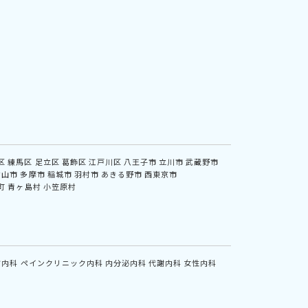
区
練馬区
足立区
葛飾区
江戸川区
八王子市
立川市
武蔵野市
村山市
多摩市
稲城市
羽村市
あきる野市
西東京市
町
青ヶ島村
小笠原村
方内科
ペインクリニック内科
内分泌内科
代謝内科
女性内科