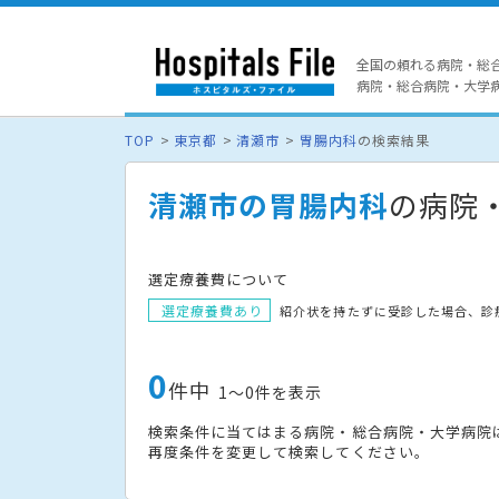
全国の頼れる病院・総
病院・総合病院・大学病院
TOP
東京都
清瀬市
胃腸内科
の検索結果
清瀬市の胃腸内科
の病院
選定療養費について
選定療養費あり
紹介状を持たずに受診した場合、診
0
件中
1〜0件を表示
検索条件に当てはまる病院・総合病院・大学病院
再度条件を変更して検索してください。