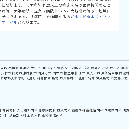
うになります。まず病院は20以上の病床を持つ医療機関のこと
立病院、大学病院、企業立病院といった大規模病院や、地域医
に分けられます。「病院」を検索するのが
ホスピタルズ・ファ
・ファイル
となります。
江東区
品川区
目黒区
大田区
世田谷区
渋谷区
中野区
杉並区
豊島区
北区
荒川区
板橋
小平市
日野市
東村山市
国分寺市
国立市
福生市
狛江市
東大和市
東久留米市
武蔵
西多摩郡奥多摩町
大島町
利島村
新島村
神津島村
三宅島三宅村
御蔵島村
八丈島八丈
科
腎臓内科
人工透析内科
糖尿病内科
血液内科
腫瘍内科
感染症内科
内視鏡内科
漢
和内科
頭頸部内科
血管内科
薬物療法内科