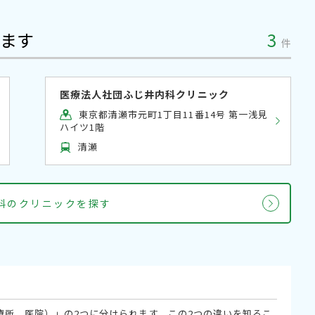
ます
3
件
医療法人社団ふじ井内科クリニック
東京都清瀬市元町1丁目11番14号 第一浅見
ハイツ1階
清瀬
内科のクリニックを探す
療所、医院）」の2つに分けられます。この2つの違いを知るこ