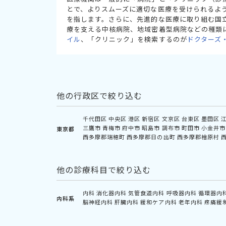
とで、よりスムーズに適切な医療を受けられるよ
を指します。さらに、先進的な医療に取り組む国
療を支える中核病院、地域密着型病院などの種類
イル
、「クリニック」を検索するのが
ドクターズ
他の行政区で絞り込む
千代田区
中央区
港区
新宿区
文京区
台東区
墨田区
三鷹市
青梅市
府中市
昭島市
調布市
町田市
小金井市
東京都
西多摩郡瑞穂町
西多摩郡日の出町
西多摩郡檜原村
他の診療科目で絞り込む
内科
消化器内科
気管食道内科
呼吸器内科
循環器内
内科系
脳神経内科
肝臓内科
緩和ケア内科
老年内科
疼痛緩