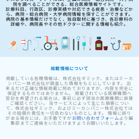
院を調べることができる、総合医療情報サイトです。
診療科目、行政区、診療実績や対応できる疾患・治療などか
ら、病院・総合病院・大学病院情報を探すことができます。
病院の基本情報だけでなく、独自取材に基づき、各診療科の
詳細や、病院長やその他ドクターに関する情報も紹介。
掲載情報について
掲載している各種情報は、株式会社ギミック、またはミーカ
ンパニー株式会社が調査した情報をもとにしています。 出
来るだけ正確な情報掲載に努めておりますが、内容を完全に
保証するものではありません。 掲載されている医療機関へ
受診を希望される場合は、事前に必ず該当の医療機関に直接
ご確認ください。 当サービスによって生じた損害につい
て、株式会社ギミック、およびミーカンパニー株式会社では
その賠償の責任を一切負わないものとします。 情報に誤り
がある場合には、お手数ですが
お問い合わせフォーム
より編
集部までご連絡をいただけますようお願いいたします。