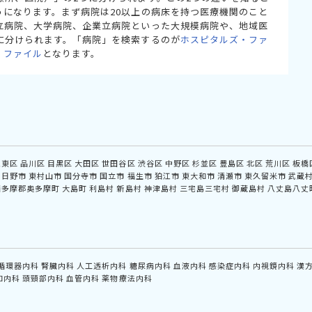
うになります。まず病院は20以上の病床を持つ医療機関のこと
立病院、大学病院、企業立病院といった大規模病院や、地域医
に分けられます。「病院」を検索するのが
ホスピタルズ・ファ
・ファイル
となります。
江東区
品川区
目黒区
大田区
世田谷区
渋谷区
中野区
杉並区
豊島区
北区
荒川区
板橋
日野市
東村山市
国分寺市
国立市
福生市
狛江市
東大和市
清瀬市
東久留米市
武蔵
西多摩郡奥多摩町
大島町
利島村
新島村
神津島村
三宅島三宅村
御蔵島村
八丈島八丈
循環器内科
腎臓内科
人工透析内科
糖尿病内科
血液内科
感染症内科
内視鏡内科
漢
和内科
頭頸部内科
血管内科
薬物療法内科