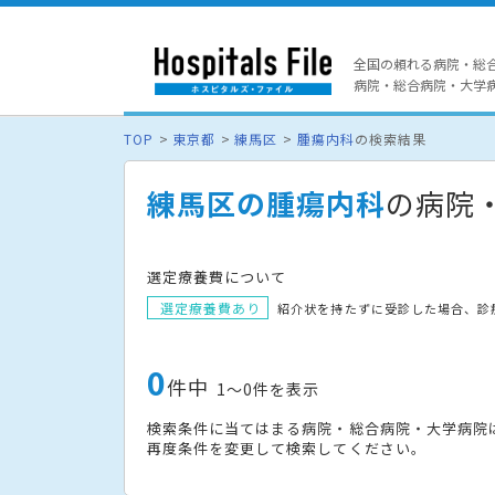
全国の頼れる病院・総
病院・総合病院・大学病院
TOP
東京都
練馬区
腫瘍内科
の検索結果
練馬区の腫瘍内科
の病院
選定療養費について
選定療養費あり
紹介状を持たずに受診した場合、診
0
件中
1〜0件を表示
検索条件に当てはまる病院・総合病院・大学病院
再度条件を変更して検索してください。