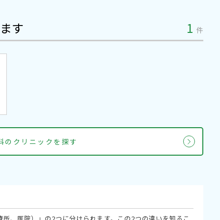
ます
1
件
内科のクリニックを探す
療所、医院）」の2つに分けられます。この2つの違いを知るこ