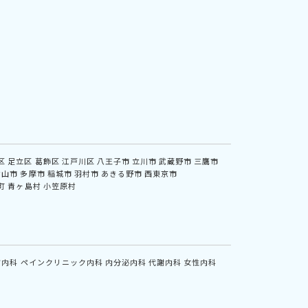
区
足立区
葛飾区
江戸川区
八王子市
立川市
武蔵野市
三鷹市
村山市
多摩市
稲城市
羽村市
あきる野市
西東京市
町
青ヶ島村
小笠原村
方内科
ペインクリニック内科
内分泌内科
代謝内科
女性内科