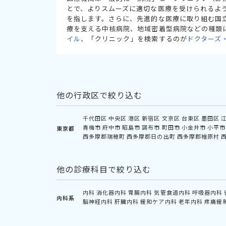
とで、よりスムーズに適切な医療を受けられるよ
を指します。さらに、先進的な医療に取り組む国
療を支える中核病院、地域密着型病院などの種類
イル
、「クリニック」を検索するのが
ドクターズ
他の行政区で絞り込む
千代田区
中央区
港区
新宿区
文京区
台東区
墨田区
青梅市
府中市
昭島市
調布市
町田市
小金井市
小平市
東京都
西多摩郡瑞穂町
西多摩郡日の出町
西多摩郡檜原村
他の診療科目で絞り込む
内科
消化器内科
胃腸内科
気管食道内科
呼吸器内科
内科系
脳神経内科
肝臓内科
緩和ケア内科
老年内科
疼痛緩