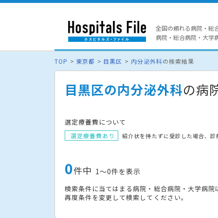
全国の頼れる病院・総
病院・総合病院・大学病院
TOP
東京都
目黒区
内分泌外科
の検索結果
目黒区の内分泌外科
の病
選定療養費について
選定療養費あり
紹介状を持たずに受診した場合、診
0
件中
1〜0件を表示
検索条件に当てはまる病院・総合病院・大学病院
再度条件を変更して検索してください。