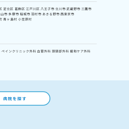
区
足立区
葛飾区
江戸川区
八王子市
立川市
武蔵野市
三鷹市
村山市
多摩市
稲城市
羽村市
あきる野市
西東京市
町
青ヶ島村
小笠原村
科
ペインクリニック外科
血管外科
頭頸部外科
緩和ケア外科
病院を探す