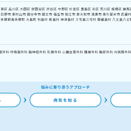
江東区
品川区
大田区
世田谷区
渋谷区
中野区
杉並区
豊島区
北区
荒川区
板橋区
練馬
日野市
東村山市
国分寺市
国立市
福生市
狛江市
東大和市
清瀬市
東久留米市
武蔵
西多摩郡奥多摩町
大島町
利島村
新島村
神津島村
三宅島三宅村
御蔵島村
八丈島八丈
道外科
呼吸器外科
脳神経外科
乳腺外科
心臓血管外科
腫瘍外科
胸部外科
内視鏡外
悩みに寄り添うアプローチ
る
病気を知る