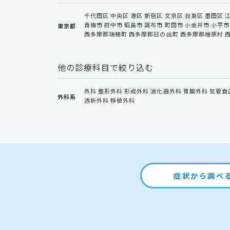
千代田区
中央区
港区
新宿区
文京区
台東区
墨田区
青梅市
府中市
昭島市
調布市
町田市
小金井市
小平市
東京都
西多摩郡瑞穂町
西多摩郡日の出町
西多摩郡檜原村
他の診療科目で絞り込む
外科
整形外科
形成外科
消化器外科
胃腸外科
気管食
外科系
透析外科
移植外科
症状から調べ