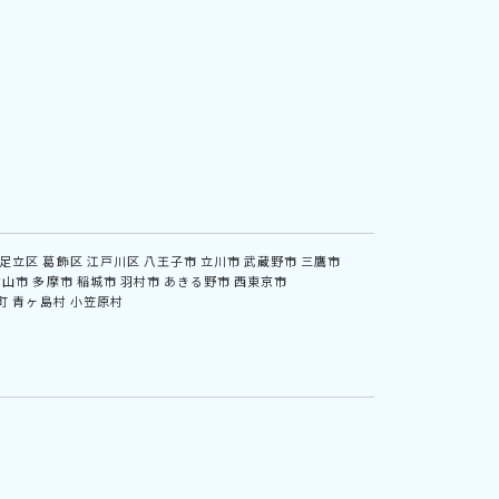
足立区
葛飾区
江戸川区
八王子市
立川市
武蔵野市
三鷹市
村山市
多摩市
稲城市
羽村市
あきる野市
西東京市
町
青ヶ島村
小笠原村