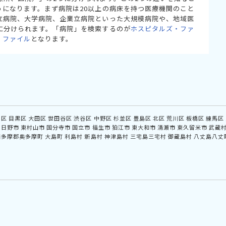
うになります。まず病院は20以上の病床を持つ医療機関のこと
立病院、大学病院、企業立病院といった大規模病院や、地域医
に分けられます。「病院」を検索するのが
ホスピタルズ・ファ
・ファイル
となります。
川区
目黒区
大田区
世田谷区
渋谷区
中野区
杉並区
豊島区
北区
荒川区
板橋区
練馬区
日野市
東村山市
国分寺市
国立市
福生市
狛江市
東大和市
清瀬市
東久留米市
武蔵
西多摩郡奥多摩町
大島町
利島村
新島村
神津島村
三宅島三宅村
御蔵島村
八丈島八丈