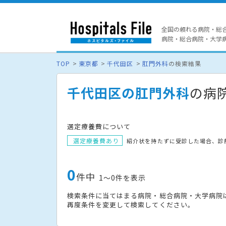
全国の頼れる病院・総
病院・総合病院・大学病院
TOP
東京都
千代田区
肛門外科
の検索結果
千代田区の肛門外科
の病
選定療養費について
選定療養費あり
紹介状を持たずに受診した場合、診
0
件中
1〜0件を表示
検索条件に当てはまる病院・総合病院・大学病院
再度条件を変更して検索してください。