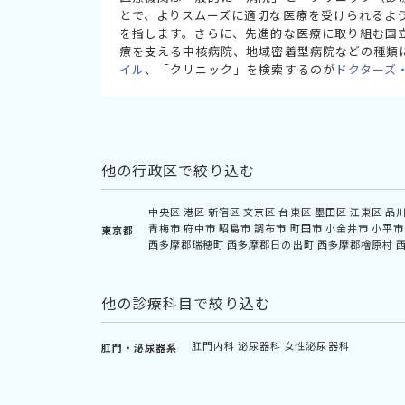
とで、よりスムーズに適切な医療を受けられるよ
を指します。さらに、先進的な医療に取り組む国
療を支える中核病院、地域密着型病院などの種類
イル
、「クリニック」を検索するのが
ドクターズ
他の行政区で絞り込む
中央区
港区
新宿区
文京区
台東区
墨田区
江東区
品
青梅市
府中市
昭島市
調布市
町田市
小金井市
小平市
東京都
西多摩郡瑞穂町
西多摩郡日の出町
西多摩郡檜原村
他の診療科目で絞り込む
肛門内科
泌尿器科
女性泌尿器科
肛門・泌尿器系