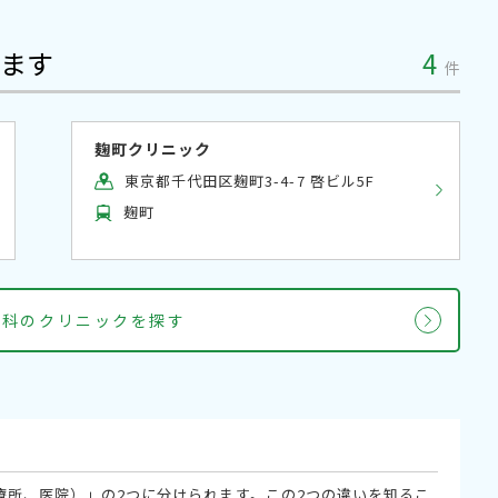
ます
4
件
麹町クリニック
東京都千代田区麹町3-4-7 啓ビル5F
麹町
外科のクリニックを探す
療所、医院）」の2つに分けられます。この2つの違いを知るこ