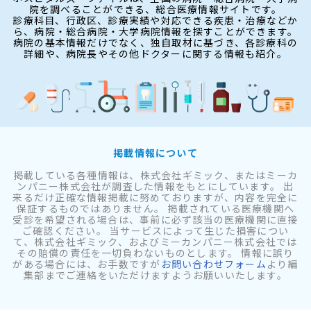
院を調べることができる、総合医療情報サイトです。
診療科目、行政区、診療実績や対応できる疾患・治療などか
ら、病院・総合病院・大学病院情報を探すことができます。
病院の基本情報だけでなく、独自取材に基づき、各診療科の
詳細や、病院長やその他ドクターに関する情報も紹介。
掲載情報について
掲載している各種情報は、株式会社ギミック、またはミーカ
ンパニー株式会社が調査した情報をもとにしています。 出
来るだけ正確な情報掲載に努めておりますが、内容を完全に
保証するものではありません。 掲載されている医療機関へ
受診を希望される場合は、事前に必ず該当の医療機関に直接
ご確認ください。 当サービスによって生じた損害につい
て、株式会社ギミック、およびミーカンパニー株式会社では
その賠償の責任を一切負わないものとします。 情報に誤り
がある場合には、お手数ですが
お問い合わせフォーム
より編
集部までご連絡をいただけますようお願いいたします。