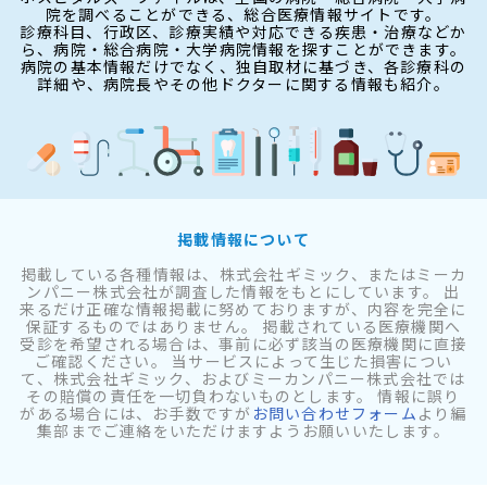
院を調べることができる、総合医療情報サイトです。
診療科目、行政区、診療実績や対応できる疾患・治療などか
ら、病院・総合病院・大学病院情報を探すことができます。
病院の基本情報だけでなく、独自取材に基づき、各診療科の
詳細や、病院長やその他ドクターに関する情報も紹介。
掲載情報について
掲載している各種情報は、株式会社ギミック、またはミーカ
ンパニー株式会社が調査した情報をもとにしています。 出
来るだけ正確な情報掲載に努めておりますが、内容を完全に
保証するものではありません。 掲載されている医療機関へ
受診を希望される場合は、事前に必ず該当の医療機関に直接
ご確認ください。 当サービスによって生じた損害につい
て、株式会社ギミック、およびミーカンパニー株式会社では
その賠償の責任を一切負わないものとします。 情報に誤り
がある場合には、お手数ですが
お問い合わせフォーム
より編
集部までご連絡をいただけますようお願いいたします。