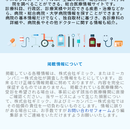
院を調べることができる、総合医療情報サイトです。
診療科目、行政区、診療実績や対応できる疾患・治療などか
ら、病院・総合病院・大学病院情報を探すことができます。
病院の基本情報だけでなく、独自取材に基づき、各診療科の
詳細や、病院長やその他ドクターに関する情報も紹介。
掲載情報について
掲載している各種情報は、株式会社ギミック、またはミーカ
ンパニー株式会社が調査した情報をもとにしています。 出
来るだけ正確な情報掲載に努めておりますが、内容を完全に
保証するものではありません。 掲載されている医療機関へ
受診を希望される場合は、事前に必ず該当の医療機関に直接
ご確認ください。 当サービスによって生じた損害につい
て、株式会社ギミック、およびミーカンパニー株式会社では
その賠償の責任を一切負わないものとします。 情報に誤り
がある場合には、お手数ですが
お問い合わせフォーム
より編
集部までご連絡をいただけますようお願いいたします。