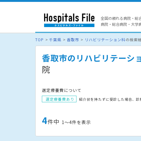
全国の頼れる病院・総
病院・総合病院・大学病院
TOP
千葉県
香取市
リハビリテーション科
の検索
香取市のリハビリテーシ
院
選定療養費について
選定療養費あり
紹介状を持たずに受診した場合、診
4
件中
1〜4件を表示