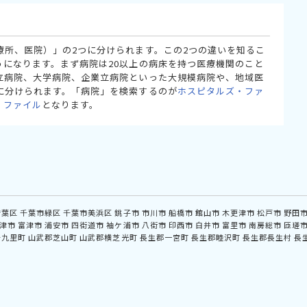
療所、医院）」の2つに分けられます。この2つの違いを知るこ
うになります。まず病院は20以上の病床を持つ医療機関のこと
立病院、大学病院、企業立病院といった大規模病院や、地域医
に分けられます。「病院」を検索するのが
ホスピタルズ・ファ
・ファイル
となります。
若葉区
千葉市緑区
千葉市美浜区
銚子市
市川市
船橋市
館山市
木更津市
松戸市
野田
津市
富津市
浦安市
四街道市
袖ケ浦市
八街市
印西市
白井市
富里市
南房総市
匝瑳
十九里町
山武郡芝山町
山武郡横芝光町
長生郡一宮町
長生郡睦沢町
長生郡長生村
長