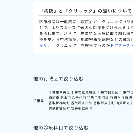
「病院」と「クリニック」の違いについて
医療機関は一般的に「病院」と「クリニック（診
とで、よりスムーズに適切な医療を受けられるよ
を指します。さらに、先進的な医療に取り組む国
療を支える中核病院、地域密着型病院などの種類
イル
、「クリニック」を検索するのが
ドクターズ
他の行政区で絞り込む
千葉市中央区
千葉市花見川区
千葉市稲毛区
千葉市
市原市
流山市
八千代市
我孫子市
鴨川市
鎌ケ谷市
君
千葉県
香取郡神崎町
香取郡多古町
香取郡東庄町
山武郡九
夷隅郡御宿町
安房郡鋸南町
他の診療科目で絞り込む