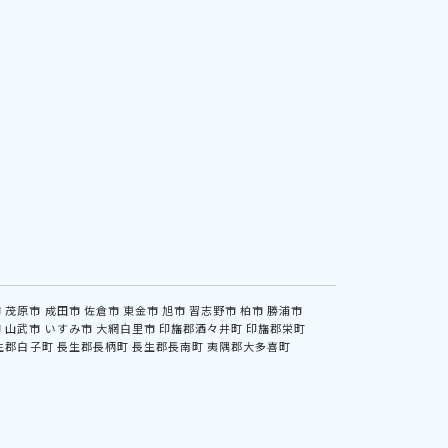
市
茂原市
成田市
佐倉市
東金市
旭市
習志野市
柏市
勝浦市
市
山武市
いすみ市
大網白里市
印旛郡酒々井町
印旛郡栄町
生郡白子町
長生郡長柄町
長生郡長南町
夷隅郡大多喜町