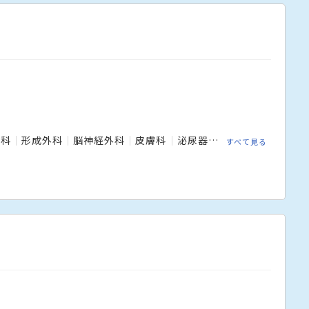
外科
形成外科
脳神経外科
皮膚科
泌尿器科
眼科
耳鼻いん
すべて見る