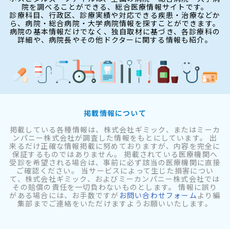
院を調べることができる、総合医療情報サイトです。
診療科目、行政区、診療実績や対応できる疾患・治療などか
ら、病院・総合病院・大学病院情報を探すことができます。
病院の基本情報だけでなく、独自取材に基づき、各診療科の
詳細や、病院長やその他ドクターに関する情報も紹介。
掲載情報について
掲載している各種情報は、株式会社ギミック、またはミーカ
ンパニー株式会社が調査した情報をもとにしています。 出
来るだけ正確な情報掲載に努めておりますが、内容を完全に
保証するものではありません。 掲載されている医療機関へ
受診を希望される場合は、事前に必ず該当の医療機関に直接
ご確認ください。 当サービスによって生じた損害につい
て、株式会社ギミック、およびミーカンパニー株式会社では
その賠償の責任を一切負わないものとします。 情報に誤り
がある場合には、お手数ですが
お問い合わせフォーム
より編
集部までご連絡をいただけますようお願いいたします。