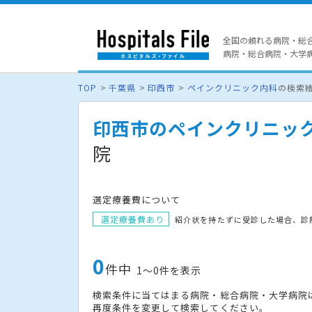
全国の頼れる病院・総
病院・総合病院・大学病院
TOP
千葉県
印西市
ペインクリニック内科
の検索
印西市のペインクリニッ
院
選定療養費について
選定療養費あり
紹介状を持たずに受診した場合、診
0
件中
1〜0件を表示
検索条件に当てはまる病院・総合病院・大学病院
再度条件を変更して検索してください。