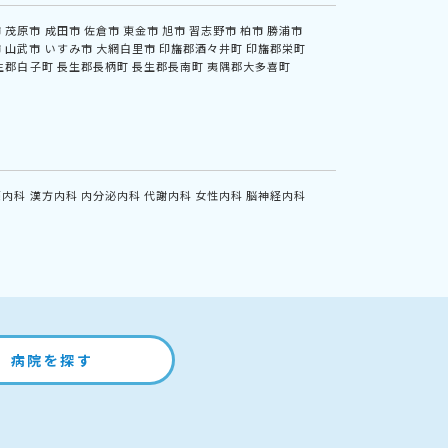
市
茂原市
成田市
佐倉市
東金市
旭市
習志野市
柏市
勝浦市
市
山武市
いすみ市
大網白里市
印旛郡酒々井町
印旛郡栄町
生郡白子町
長生郡長柄町
長生郡長南町
夷隅郡大多喜町
鏡内科
漢方内科
内分泌内科
代謝内科
女性内科
脳神経内科
病院を探す