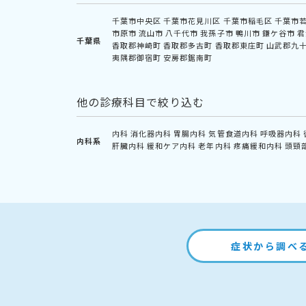
千葉市中央区
千葉市花見川区
千葉市稲毛区
千葉市
市原市
流山市
八千代市
我孫子市
鴨川市
鎌ケ谷市
君
千葉県
香取郡神崎町
香取郡多古町
香取郡東庄町
山武郡九
夷隅郡御宿町
安房郡鋸南町
他の診療科目で絞り込む
内科
消化器内科
胃腸内科
気管食道内科
呼吸器内科
内科系
肝臓内科
緩和ケア内科
老年内科
疼痛緩和内科
頭頸
症状から調べ