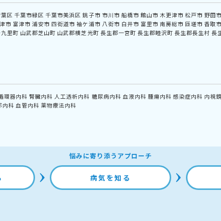
若葉区
千葉市緑区
千葉市美浜区
銚子市
市川市
船橋市
館山市
木更津市
松戸市
野田
津市
富津市
浦安市
四街道市
袖ケ浦市
八街市
白井市
富里市
南房総市
匝瑳市
香取
十九里町
山武郡芝山町
山武郡横芝光町
長生郡一宮町
長生郡睦沢町
長生郡長生村
長
循環器内科
腎臓内科
人工透析内科
糖尿病内科
血液内科
腫瘍内科
感染症内科
内視
部内科
血管内科
薬物療法内科
悩みに寄り添うアプローチ
る
病気を知る