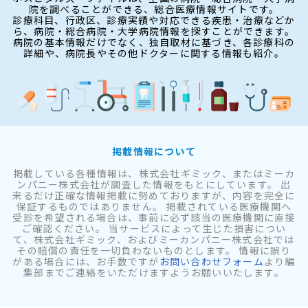
院を調べることができる、総合医療情報サイトです。
診療科目、行政区、診療実績や対応できる疾患・治療などか
ら、病院・総合病院・大学病院情報を探すことができます。
病院の基本情報だけでなく、独自取材に基づき、各診療科の
詳細や、病院長やその他ドクターに関する情報も紹介。
掲載情報について
掲載している各種情報は、株式会社ギミック、またはミーカ
ンパニー株式会社が調査した情報をもとにしています。 出
来るだけ正確な情報掲載に努めておりますが、内容を完全に
保証するものではありません。 掲載されている医療機関へ
受診を希望される場合は、事前に必ず該当の医療機関に直接
ご確認ください。 当サービスによって生じた損害につい
て、株式会社ギミック、およびミーカンパニー株式会社では
その賠償の責任を一切負わないものとします。 情報に誤り
がある場合には、お手数ですが
お問い合わせフォーム
より編
集部までご連絡をいただけますようお願いいたします。