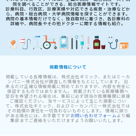
院を調べることができる、総合医療情報サイトです。
診療科目、行政区、診療実績や対応できる疾患・治療などか
ら、病院・総合病院・大学病院情報を探すことができます。
病院の基本情報だけでなく、独自取材に基づき、各診療科の
詳細や、病院長やその他ドクターに関する情報も紹介。
掲載情報について
掲載している各種情報は、株式会社ギミック、またはミーカ
ンパニー株式会社が調査した情報をもとにしています。 出
来るだけ正確な情報掲載に努めておりますが、内容を完全に
保証するものではありません。 掲載されている医療機関へ
受診を希望される場合は、事前に必ず該当の医療機関に直接
ご確認ください。 当サービスによって生じた損害につい
て、株式会社ギミック、およびミーカンパニー株式会社では
その賠償の責任を一切負わないものとします。 情報に誤り
がある場合には、お手数ですが
お問い合わせフォーム
より編
集部までご連絡をいただけますようお願いいたします。