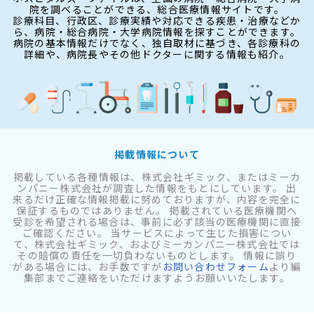
院を調べることができる、総合医療情報サイトです。
診療科目、行政区、診療実績や対応できる疾患・治療などか
ら、病院・総合病院・大学病院情報を探すことができます。
病院の基本情報だけでなく、独自取材に基づき、各診療科の
詳細や、病院長やその他ドクターに関する情報も紹介。
掲載情報について
掲載している各種情報は、株式会社ギミック、またはミーカ
ンパニー株式会社が調査した情報をもとにしています。 出
来るだけ正確な情報掲載に努めておりますが、内容を完全に
保証するものではありません。 掲載されている医療機関へ
受診を希望される場合は、事前に必ず該当の医療機関に直接
ご確認ください。 当サービスによって生じた損害につい
て、株式会社ギミック、およびミーカンパニー株式会社では
その賠償の責任を一切負わないものとします。 情報に誤り
がある場合には、お手数ですが
お問い合わせフォーム
より編
集部までご連絡をいただけますようお願いいたします。