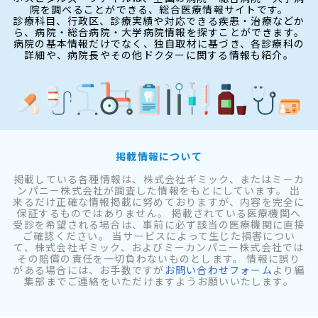
院を調べることができる、総合医療情報サイトです。
診療科目、行政区、診療実績や対応できる疾患・治療などか
ら、病院・総合病院・大学病院情報を探すことができます。
病院の基本情報だけでなく、独自取材に基づき、各診療科の
詳細や、病院長やその他ドクターに関する情報も紹介。
掲載情報について
掲載している各種情報は、株式会社ギミック、またはミーカ
ンパニー株式会社が調査した情報をもとにしています。 出
来るだけ正確な情報掲載に努めておりますが、内容を完全に
保証するものではありません。 掲載されている医療機関へ
受診を希望される場合は、事前に必ず該当の医療機関に直接
ご確認ください。 当サービスによって生じた損害につい
て、株式会社ギミック、およびミーカンパニー株式会社では
その賠償の責任を一切負わないものとします。 情報に誤り
がある場合には、お手数ですが
お問い合わせフォーム
より編
集部までご連絡をいただけますようお願いいたします。