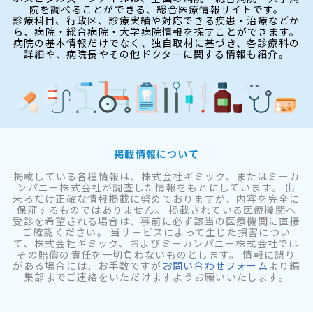
院を調べることができる、総合医療情報サイトです。
診療科目、行政区、診療実績や対応できる疾患・治療などか
ら、病院・総合病院・大学病院情報を探すことができます。
病院の基本情報だけでなく、独自取材に基づき、各診療科の
詳細や、病院長やその他ドクターに関する情報も紹介。
掲載情報について
掲載している各種情報は、株式会社ギミック、またはミーカ
ンパニー株式会社が調査した情報をもとにしています。 出
来るだけ正確な情報掲載に努めておりますが、内容を完全に
保証するものではありません。 掲載されている医療機関へ
受診を希望される場合は、事前に必ず該当の医療機関に直接
ご確認ください。 当サービスによって生じた損害につい
て、株式会社ギミック、およびミーカンパニー株式会社では
その賠償の責任を一切負わないものとします。 情報に誤り
がある場合には、お手数ですが
お問い合わせフォーム
より編
集部までご連絡をいただけますようお願いいたします。