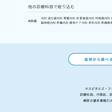
他の診療科目で絞り込む
内科
消化器内科
胃腸内科
気管食道内科
呼吸器内科
内科系
脳神経内科
肝臓内科
緩和ケア内科
老年内科
疼痛緩
症状から調べ
ホスピタルズ・フ
診療科目、行政区、
病院の基本情報だ