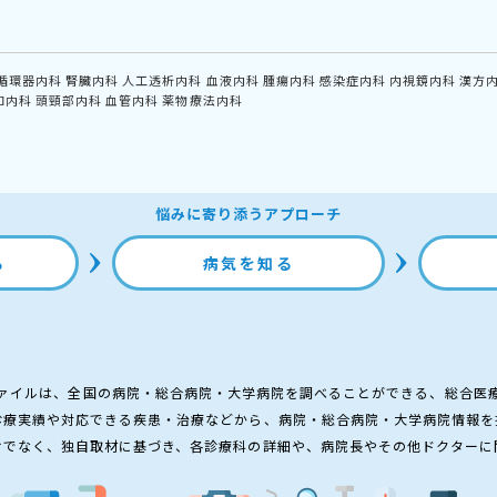
循環器内科
腎臓内科
人工透析内科
血液内科
腫瘍内科
感染症内科
内視鏡内科
漢方
和内科
頭頸部内科
血管内科
薬物療法内科
悩みに寄り添うアプローチ
る
病気を知る
ァイルは、全国の病院・総合病院・大学病院を調べることができる、総合医
診療実績や対応できる疾患・治療などから、病院・総合病院・大学病院情報を
けでなく、独自取材に基づき、各診療科の詳細や、病院長やその他ドクターに