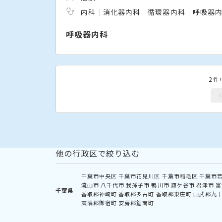
内科
消化器内科
循環器内科
呼吸器
呼吸器内科
2件
他の行政区で絞り込む
千葉市中央区
千葉市花見川区
千葉市稲毛区
千葉市
流山市
八千代市
我孫子市
鴨川市
鎌ケ谷市
君津市
富
千葉県
香取郡神崎町
香取郡多古町
香取郡東庄町
山武郡九
夷隅郡御宿町
安房郡鋸南町