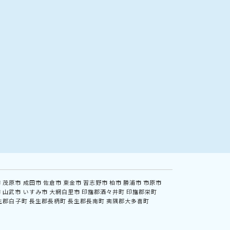
症内科
化学療法内科
人工透析内科
アレルギー科
リウマチ科
市
茂原市
成田市
佐倉市
東金市
習志野市
柏市
勝浦市
市原市
市
山武市
いすみ市
大網白里市
印旛郡酒々井町
印旛郡栄町
生郡白子町
長生郡長柄町
長生郡長南町
夷隅郡大多喜町