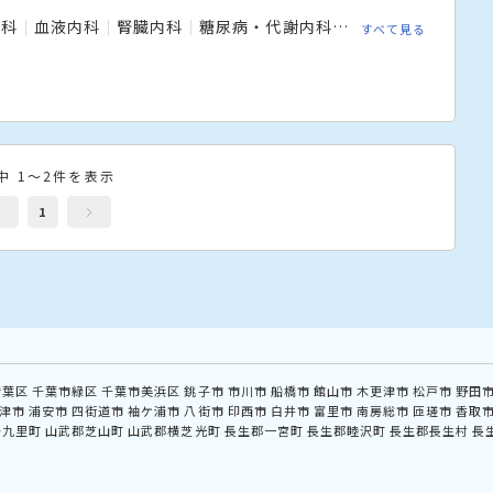
内科
血液内科
腎臓内科
糖尿病・代謝内科
脳神経内科
感染
すべて見る
中 1～2件を表示
1
若葉区
千葉市緑区
千葉市美浜区
銚子市
市川市
船橋市
館山市
木更津市
松戸市
野田
津市
浦安市
四街道市
袖ケ浦市
八街市
印西市
白井市
富里市
南房総市
匝瑳市
香取
十九里町
山武郡芝山町
山武郡横芝光町
長生郡一宮町
長生郡睦沢町
長生郡長生村
長