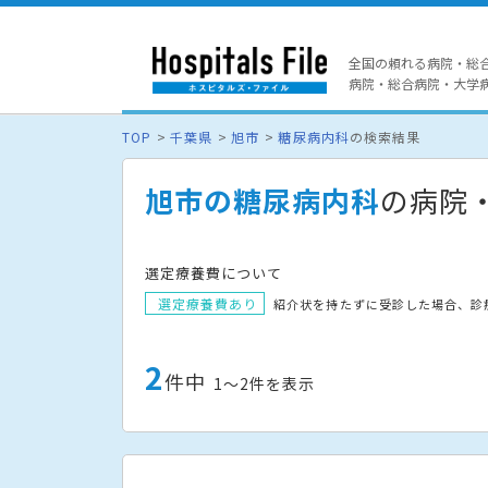
全国の頼れる病院・総
病院・総合病院・大学病院
TOP
千葉県
旭市
糖尿病内科
の検索結果
旭市の糖尿病内科
の病院
選定療養費について
選定療養費あり
紹介状を持たずに受診した場合、診
2
件中
1〜2件を表示