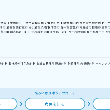
若葉区
千葉市緑区
千葉市美浜区
銚子市
市川市
船橋市
館山市
木更津市
松戸市
野田
津市
浦安市
四街道市
袖ケ浦市
八街市
印西市
白井市
富里市
南房総市
匝瑳市
香取
十九里町
山武郡芝山町
山武郡横芝光町
長生郡一宮町
長生郡睦沢町
長生郡長生村
長
道外科
脳神経外科
乳腺外科
心臓血管外科
腫瘍外科
胸部外科
内視鏡外科
ペインク
悩みに寄り添うアプローチ
る
病気を知る