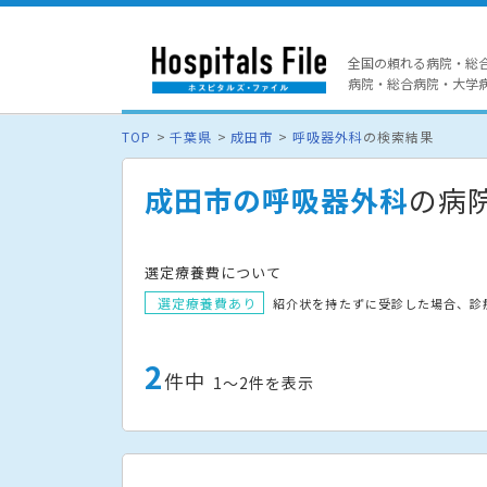
全国の頼れる病院・総
病院・総合病院・大学病院
TOP
千葉県
成田市
呼吸器外科
の検索結果
成田市の呼吸器外科
の病
選定療養費について
選定療養費あり
紹介状を持たずに受診した場合、診
2
件中
1〜2件を表示