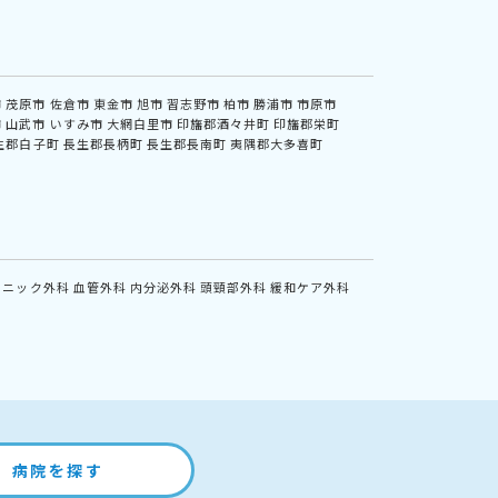
市
茂原市
佐倉市
東金市
旭市
習志野市
柏市
勝浦市
市原市
市
山武市
いすみ市
大網白里市
印旛郡酒々井町
印旛郡栄町
生郡白子町
長生郡長柄町
長生郡長南町
夷隅郡大多喜町
リニック外科
血管外科
内分泌外科
頭頸部外科
緩和ケア外科
病院を探す