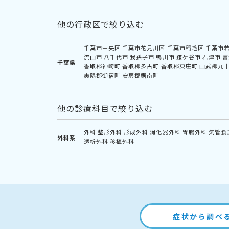
他の行政区で絞り込む
千葉市中央区
千葉市花見川区
千葉市稲毛区
千葉市
流山市
八千代市
我孫子市
鴨川市
鎌ケ谷市
君津市
富
千葉県
香取郡神崎町
香取郡多古町
香取郡東庄町
山武郡九
夷隅郡御宿町
安房郡鋸南町
他の診療科目で絞り込む
外科
整形外科
形成外科
消化器外科
胃腸外科
気管食
外科系
透析外科
移植外科
症状から調べ