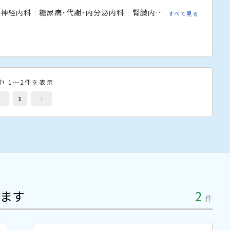
脳神経内科
糖尿病･代謝･内分泌内科
腎臓内科
腫瘍内科
血液
すべて見る
中 1～2件を表示
1
ます
2
件