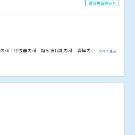
選定療養費あり
瘍内科
呼吸器内科
糖尿病代謝内科
腎臓内科
リウマチ内科
すべて見る