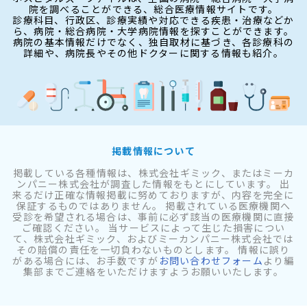
院を調べることができる、総合医療情報サイトです。
診療科目、行政区、診療実績や対応できる疾患・治療などか
ら、病院・総合病院・大学病院情報を探すことができます。
病院の基本情報だけでなく、独自取材に基づき、各診療科の
詳細や、病院長やその他ドクターに関する情報も紹介。
掲載情報について
掲載している各種情報は、株式会社ギミック、またはミーカ
ンパニー株式会社が調査した情報をもとにしています。 出
来るだけ正確な情報掲載に努めておりますが、内容を完全に
保証するものではありません。 掲載されている医療機関へ
受診を希望される場合は、事前に必ず該当の医療機関に直接
ご確認ください。 当サービスによって生じた損害につい
て、株式会社ギミック、およびミーカンパニー株式会社では
その賠償の責任を一切負わないものとします。 情報に誤り
がある場合には、お手数ですが
お問い合わせフォーム
より編
集部までご連絡をいただけますようお願いいたします。