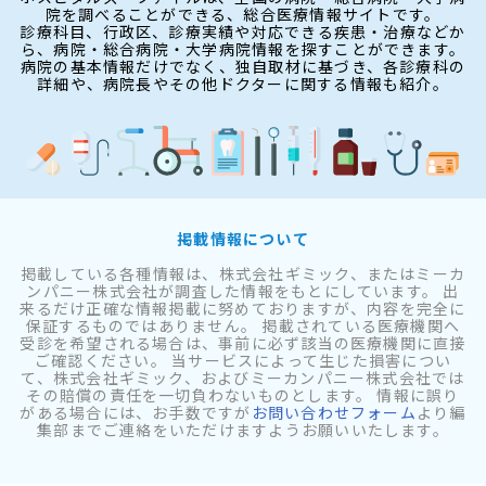
院を調べることができる、総合医療情報サイトです。
診療科目、行政区、診療実績や対応できる疾患・治療などか
ら、病院・総合病院・大学病院情報を探すことができます。
病院の基本情報だけでなく、独自取材に基づき、各診療科の
詳細や、病院長やその他ドクターに関する情報も紹介。
掲載情報について
掲載している各種情報は、株式会社ギミック、またはミーカ
ンパニー株式会社が調査した情報をもとにしています。 出
来るだけ正確な情報掲載に努めておりますが、内容を完全に
保証するものではありません。 掲載されている医療機関へ
受診を希望される場合は、事前に必ず該当の医療機関に直接
ご確認ください。 当サービスによって生じた損害につい
て、株式会社ギミック、およびミーカンパニー株式会社では
その賠償の責任を一切負わないものとします。 情報に誤り
がある場合には、お手数ですが
お問い合わせフォーム
より編
集部までご連絡をいただけますようお願いいたします。