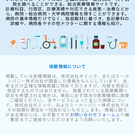
院を調べることができる、総合医療情報サイトです。
診療科目、行政区、診療実績や対応できる疾患・治療などか
ら、病院・総合病院・大学病院情報を探すことができます。
病院の基本情報だけでなく、独自取材に基づき、各診療科の
詳細や、病院長やその他ドクターに関する情報も紹介。
掲載情報について
掲載している各種情報は、株式会社ギミック、またはミーカ
ンパニー株式会社が調査した情報をもとにしています。 出
来るだけ正確な情報掲載に努めておりますが、内容を完全に
保証するものではありません。 掲載されている医療機関へ
受診を希望される場合は、事前に必ず該当の医療機関に直接
ご確認ください。 当サービスによって生じた損害につい
て、株式会社ギミック、およびミーカンパニー株式会社では
その賠償の責任を一切負わないものとします。 情報に誤り
がある場合には、お手数ですが
お問い合わせフォーム
より編
集部までご連絡をいただけますようお願いいたします。