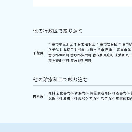
他の行政区で絞り込む
千葉市花見川区
千葉市稲毛区
千葉市若葉区
千葉市
八千代市
我孫子市
鴨川市
鎌ケ谷市
君津市
富津市
浦
千葉県
香取郡神崎町
香取郡多古町
香取郡東庄町
山武郡九
夷隅郡御宿町
安房郡鋸南町
他の診療科目で絞り込む
内科
消化器内科
胃腸内科
気管食道内科
呼吸器内科
内科系
女性内科
肝臓内科
緩和ケア内科
老年内科
疼痛緩和