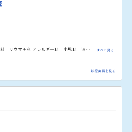
院
内科
リウマチ科 アレルギー科
小児科
消化器内科
外科
整形
すべて見る
診療実績を見る