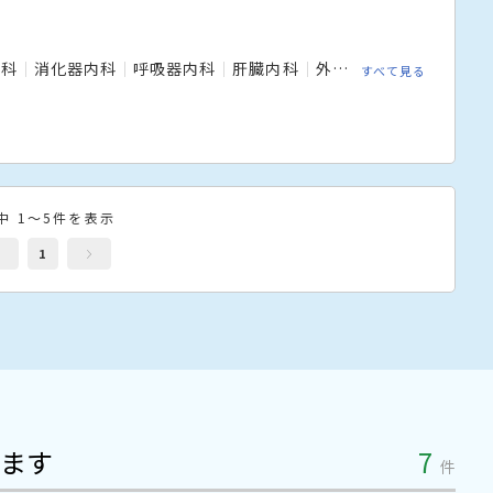
内科
消化器内科
呼吸器内科
肝臓内科
外科
消化器外科
整
すべて見る
中 1～5件を表示
1
ます
7
件