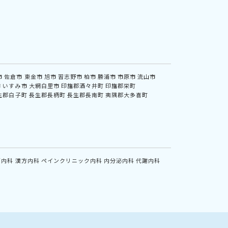
市
佐倉市
東金市
旭市
習志野市
柏市
勝浦市
市原市
流山市
市
いすみ市
大網白里市
印旛郡酒々井町
印旛郡栄町
生郡白子町
長生郡長柄町
長生郡長南町
夷隅郡大多喜町
鏡内科
漢方内科
ペインクリニック内科
内分泌内科
代謝内科