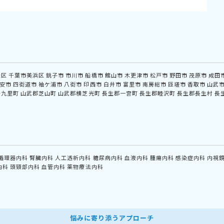
緑区
千葉市美浜区
銚子市
市川市
船橋市
館山市
木更津市
松戸市
野田市
茂原市
成田
安市
四街道市
袖ケ浦市
八街市
印西市
白井市
富里市
南房総市
匝瑳市
香取市
山武
十九里町
山武郡芝山町
山武郡横芝光町
長生郡一宮町
長生郡睦沢町
長生郡長生村
長
循環器内科
腎臓内科
人工透析内科
糖尿病内科
血液内科
腫瘍内科
感染症内科
内視
内科
頭頸部内科
血管内科
薬物療法内科
悩みに寄り添うアプローチ