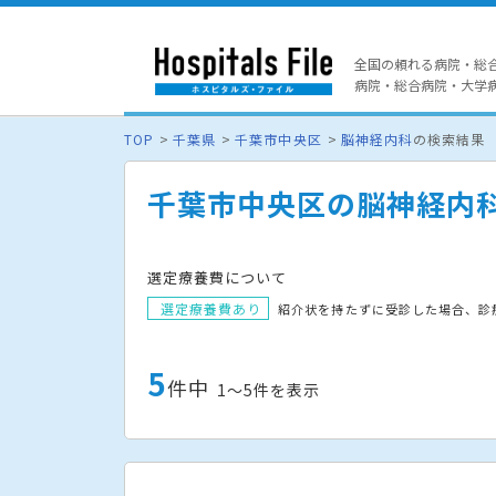
全国の頼れる病院・総
病院・総合病院・大学病院
TOP
千葉県
千葉市中央区
脳神経内科
の検索結果
千葉市中央区の脳神経内
選定療養費について
選定療養費あり
紹介状を持たずに受診した場合、診
5
件中
1〜5件を表示