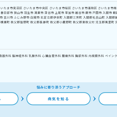
さいたま市見沼区
さいたま市中央区
さいたま市桜区
さいたま市浦和区
さいたま市南
春日部市
狭山市
羽生市
鴻巣市
深谷市
上尾市
草加市
越谷市
蕨市
戸田市
入間市
朝
市
吉川市
ふじみ野市
白岡市
北足立郡伊奈町
入間郡三芳町
入間郡毛呂山町
入間郡
郡横瀬町
秩父郡皆野町
秩父郡長瀞町
秩父郡小鹿野町
秩父郡東秩父村
児玉郡美里町
吸器外科
脳神経外科
乳腺外科
心臓血管外科
腫瘍外科
胸部外科
内視鏡外科
ペイン
悩みに寄り添うアプローチ
る
病気を知る