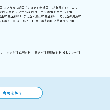
区
さいたま市緑区
さいたま市岩槻区
川越市
熊谷市
川口市
霞市
志木市
和光市
新座市
桶川市
久喜市
北本市
八潮市
越生町
比企郡滑川町
比企郡嵐山町
比企郡小川町
比企郡川島町
児玉郡神川町
児玉郡上里町
大里郡寄居町
北葛飾郡杉戸町
クリニック外科
血管外科
内分泌外科
頭頸部外科
緩和ケア外科
病院を探す