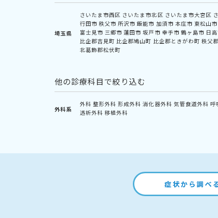
さいたま市西区
さいたま市北区
さいたま市大宮区
行田市
秩父市
所沢市
飯能市
加須市
本庄市
東松山市
富士見市
三郷市
蓮田市
坂戸市
幸手市
鶴ヶ島市
日高
埼玉県
比企郡吉見町
比企郡鳩山町
比企郡ときがわ町
秩父
北葛飾郡松伏町
他の診療科目で絞り込む
外科
整形外科
形成外科
消化器外科
気管食道外科
呼
外科系
透析外科
移植外科
症状から調べ