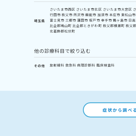
さいたま市西区
さいたま市北区
さいたま市大宮区
行田市
秩父市
所沢市
飯能市
加須市
本庄市
東松山市
富士見市
三郷市
蓮田市
坂戸市
幸手市
鶴ヶ島市
日高
埼玉県
比企郡鳩山町
比企郡ときがわ町
秩父郡横瀬町
秩父
北葛飾郡松伏町
他の診療科目で絞り込む
放射線科
救急科
病理診断科
臨床検査科
その他
症状から調べ