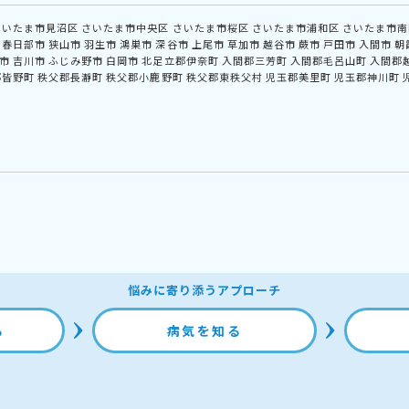
さいたま市見沼区
さいたま市中央区
さいたま市桜区
さいたま市浦和区
さいたま市南
春日部市
狭山市
羽生市
鴻巣市
深谷市
上尾市
草加市
越谷市
蕨市
戸田市
入間市
朝
市
吉川市
ふじみ野市
白岡市
北足立郡伊奈町
入間郡三芳町
入間郡毛呂山町
入間郡
郡皆野町
秩父郡長瀞町
秩父郡小鹿野町
秩父郡東秩父村
児玉郡美里町
児玉郡神川町
悩みに寄り添うアプローチ
る
病気を知る