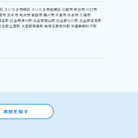
区
さいたま市緑区
さいたま市岩槻区
川越市
熊谷市
川口市
霞市
志木市
和光市
新座市
桶川市
久喜市
北本市
八潮市
越生町
比企郡滑川町
比企郡嵐山町
比企郡小川町
比企郡吉見町
児玉郡上里町
大里郡寄居町
南埼玉郡宮代町
北葛飾郡杉戸町
病院を探す