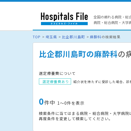
全国の頼れる病院・総
病院・総合病院・大学病院
TOP
埼玉県
比企郡川島町
麻酔科
の検索結果
比企郡川島町の麻酔科
の
選定療養費について
選定療養費あり
紹介状を持たずに受診した場合、診
0
件中
1〜0件を表示
検索条件に当てはまる病院・総合病院・大学病院
再度条件を変更して検索してください。