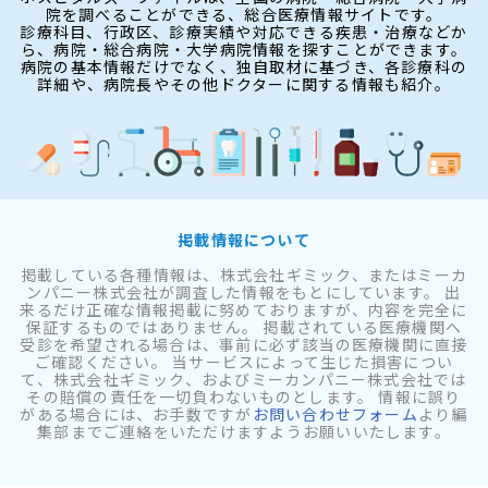
院を調べることができる、総合医療情報サイトです。
診療科目、行政区、診療実績や対応できる疾患・治療などか
ら、病院・総合病院・大学病院情報を探すことができます。
病院の基本情報だけでなく、独自取材に基づき、各診療科の
詳細や、病院長やその他ドクターに関する情報も紹介。
掲載情報について
掲載している各種情報は、株式会社ギミック、またはミーカ
ンパニー株式会社が調査した情報をもとにしています。 出
来るだけ正確な情報掲載に努めておりますが、内容を完全に
保証するものではありません。 掲載されている医療機関へ
受診を希望される場合は、事前に必ず該当の医療機関に直接
ご確認ください。 当サービスによって生じた損害につい
て、株式会社ギミック、およびミーカンパニー株式会社では
その賠償の責任を一切負わないものとします。 情報に誤り
がある場合には、お手数ですが
お問い合わせフォーム
より編
集部までご連絡をいただけますようお願いいたします。