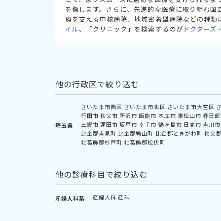
を指します。さらに、先進的な医療に取り組む国
療を支える中核病院、地域密着型病院などの種類
イル
、「クリニック」を検索するのが
ドクターズ
他の行政区で絞り込む
さいたま市西区
さいたま市北区
さいたま市大宮区
行田市
秩父市
所沢市
飯能市
本庄市
東松山市
春日部
三郷市
蓮田市
坂戸市
幸手市
鶴ヶ島市
日高市
吉川市
埼玉県
比企郡吉見町
比企郡鳩山町
比企郡ときがわ町
秩父
北葛飾郡杉戸町
北葛飾郡松伏町
他の診療科目で絞り込む
産婦人科
産科
産婦人科系