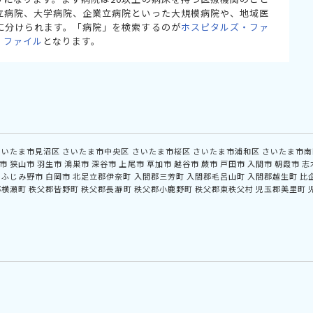
立病院、大学病院、企業立病院といった大規模病院や、地域医
に分けられます。「病院」を検索するのが
ホスピタルズ・ファ
・ファイル
となります。
さいたま市見沼区
さいたま市中央区
さいたま市桜区
さいたま市浦和区
さいたま市南
市
狭山市
羽生市
鴻巣市
深谷市
上尾市
草加市
越谷市
蕨市
戸田市
入間市
朝霞市
志
ふじみ野市
白岡市
北足立郡伊奈町
入間郡三芳町
入間郡毛呂山町
入間郡越生町
比
郡横瀬町
秩父郡皆野町
秩父郡長瀞町
秩父郡小鹿野町
秩父郡東秩父村
児玉郡美里町