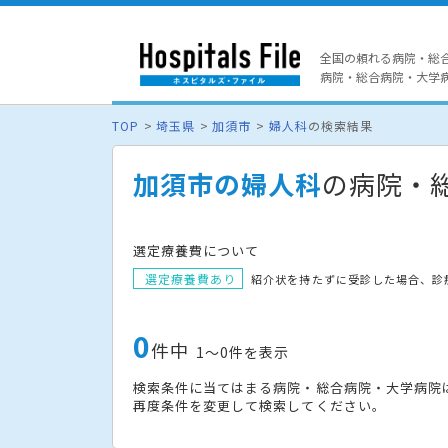
全国の頼れる病院・総
病院・総合病院・大学病院
TOP
埼玉県
加須市
婦人科
の検索結果
加須市の婦人科
の病院・
選定療養費について
選定療養費あり
紹介状を持たずに受診した場合、診
0
件中
1〜0件を表示
検索条件に当てはまる病院・総合病院・大学病院
再度条件を変更して検索してください。