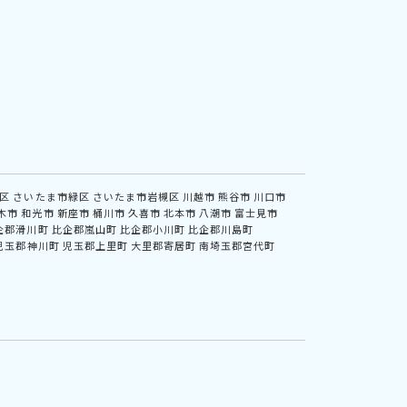
区
さいたま市緑区
さいたま市岩槻区
川越市
熊谷市
川口市
木市
和光市
新座市
桶川市
久喜市
北本市
八潮市
富士見市
企郡滑川町
比企郡嵐山町
比企郡小川町
比企郡川島町
児玉郡神川町
児玉郡上里町
大里郡寄居町
南埼玉郡宮代町