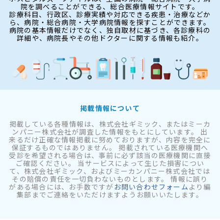
院を調べることができる、総合医療情報サイトです。
診療科目、行政区、診療実績や対応できる疾患・治療などか
ら、病院・総合病院・大学病院情報を探すことができます。
病院の基本情報だけでなく、独自取材に基づき、各診療科の
詳細や、病院長やその他ドクターに関する情報も紹介。
掲載情報について
掲載している各種情報は、株式会社ギミック、またはミーカ
ンパニー株式会社が調査した情報をもとにしています。 出
来るだけ正確な情報掲載に努めておりますが、内容を完全に
保証するものではありません。 掲載されている医療機関へ
受診を希望される場合は、事前に必ず該当の医療機関に直接
ご確認ください。 当サービスによって生じた損害につい
て、株式会社ギミック、およびミーカンパニー株式会社では
その賠償の責任を一切負わないものとします。 情報に誤り
がある場合には、お手数ですが
お問い合わせフォーム
より編
集部までご連絡をいただけますようお願いいたします。