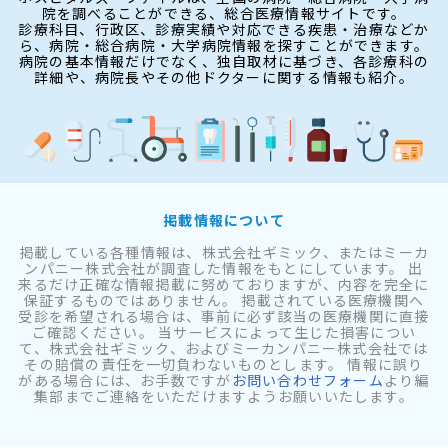
院を調べることができる、総合医療情報サイトです。
診療科目、行政区、診療実績や対応できる疾患・治療などか
ら、病院・総合病院・大学病院情報を探すことができます。
病院の基本情報だけでなく、独自取材に基づき、各診療科の
詳細や、病院長やその他ドクターに関する情報も紹介。
掲載情報について
掲載している各種情報は、株式会社ギミック、またはミーカ
ンパニー株式会社が調査した情報をもとにしています。 出
来るだけ正確な情報掲載に努めておりますが、内容を完全に
保証するものではありません。 掲載されている医療機関へ
受診を希望される場合は、事前に必ず該当の医療機関に直接
ご確認ください。 当サービスによって生じた損害につい
て、株式会社ギミック、およびミーカンパニー株式会社では
その賠償の責任を一切負わないものとします。 情報に誤り
がある場合には、お手数ですが
お問い合わせフォーム
より編
集部までご連絡をいただけますようお願いいたします。