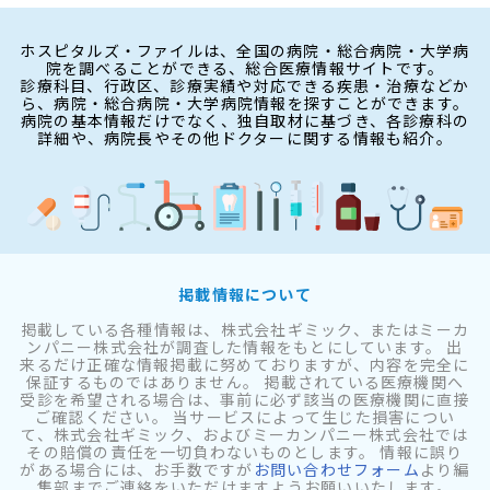
ホスピタルズ・ファイルは、全国の病院・総合病院・大学病
院を調べることができる、総合医療情報サイトです。
診療科目、行政区、診療実績や対応できる疾患・治療などか
ら、病院・総合病院・大学病院情報を探すことができます。
病院の基本情報だけでなく、独自取材に基づき、各診療科の
詳細や、病院長やその他ドクターに関する情報も紹介。
掲載情報について
掲載している各種情報は、株式会社ギミック、またはミーカ
ンパニー株式会社が調査した情報をもとにしています。 出
来るだけ正確な情報掲載に努めておりますが、内容を完全に
保証するものではありません。 掲載されている医療機関へ
受診を希望される場合は、事前に必ず該当の医療機関に直接
ご確認ください。 当サービスによって生じた損害につい
て、株式会社ギミック、およびミーカンパニー株式会社では
その賠償の責任を一切負わないものとします。 情報に誤り
がある場合には、お手数ですが
お問い合わせフォーム
より編
集部までご連絡をいただけますようお願いいたします。