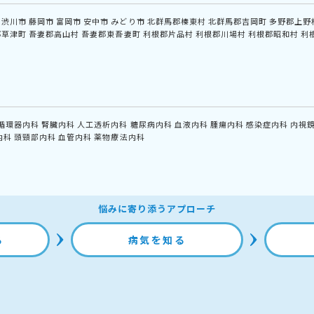
渋川市
藤岡市
富岡市
安中市
みどり市
北群馬郡榛東村
北群馬郡吉岡町
多野郡上野
郡草津町
吾妻郡高山村
吾妻郡東吾妻町
利根郡片品村
利根郡川場村
利根郡昭和村
利
循環器内科
腎臓内科
人工透析内科
糖尿病内科
血液内科
腫瘍内科
感染症内科
内視
内科
頭頸部内科
血管内科
薬物療法内科
悩みに寄り添うアプローチ
る
病気を知る