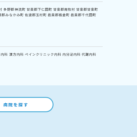
村
多野郡神流町
甘楽郡下仁田町
甘楽郡南牧村
甘楽郡甘楽町
根郡みなかみ町
佐波郡玉村町
邑楽郡板倉町
邑楽郡千代田町
鏡内科
漢方内科
ペインクリニック内科
内分泌内科
代謝内科
病院を探す