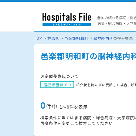
全国の頼れる病院・総
病院・総合病院・大学病院
TOP
群馬県
邑楽郡明和町
脳神経内科
の検索結果
邑楽郡明和町の脳神経内
選定療養費について
選定療養費あり
紹介状を持たずに受診した場合、診
0
件中
1〜0件を表示
検索条件に当てはまる病院・総合病院・大学病院
再度条件を変更して検索してください。