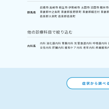
前橋市
高崎市
桐生市
伊勢崎市
太田市
沼田市
館林市
吾妻郡中之条町
吾妻郡長野原町
吾妻郡嬬恋村
吾妻
群馬県
邑楽郡大泉町
邑楽郡邑楽町
他の診療科目で絞り込む
内科
消化器内科
胃腸内科
気管食道内科
呼吸器内科
内科系
女性内科
肝臓内科
緩和ケア内科
老年内科
疼痛緩和
症状から調べ