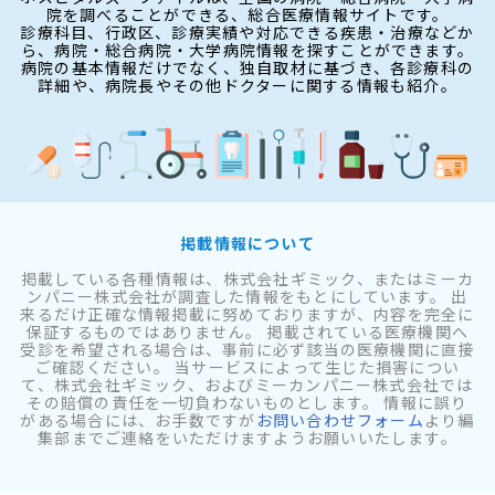
院を調べることができる、総合医療情報サイトです。
診療科目、行政区、診療実績や対応できる疾患・治療などか
ら、病院・総合病院・大学病院情報を探すことができます。
病院の基本情報だけでなく、独自取材に基づき、各診療科の
詳細や、病院長やその他ドクターに関する情報も紹介。
掲載情報について
掲載している各種情報は、株式会社ギミック、またはミーカ
ンパニー株式会社が調査した情報をもとにしています。 出
来るだけ正確な情報掲載に努めておりますが、内容を完全に
保証するものではありません。 掲載されている医療機関へ
受診を希望される場合は、事前に必ず該当の医療機関に直接
ご確認ください。 当サービスによって生じた損害につい
て、株式会社ギミック、およびミーカンパニー株式会社では
その賠償の責任を一切負わないものとします。 情報に誤り
がある場合には、お手数ですが
お問い合わせフォーム
より編
集部までご連絡をいただけますようお願いいたします。