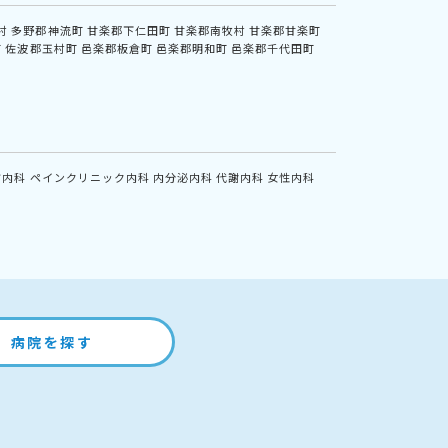
村
多野郡神流町
甘楽郡下仁田町
甘楽郡南牧村
甘楽郡甘楽町
町
佐波郡玉村町
邑楽郡板倉町
邑楽郡明和町
邑楽郡千代田町
方内科
ペインクリニック内科
内分泌内科
代謝内科
女性内科
病院を探す