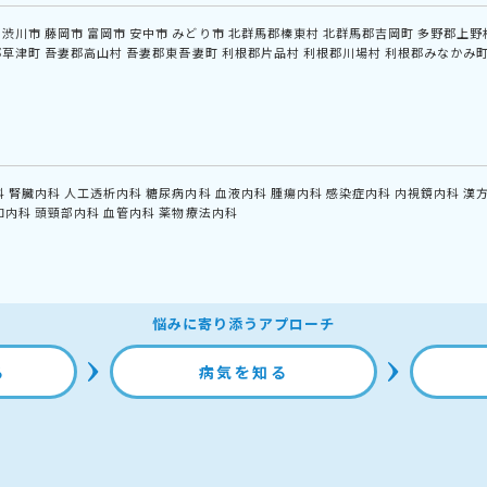
渋川市
藤岡市
富岡市
安中市
みどり市
北群馬郡榛東村
北群馬郡吉岡町
多野郡上野
郡草津町
吾妻郡高山村
吾妻郡東吾妻町
利根郡片品村
利根郡川場村
利根郡みなかみ
科
腎臓内科
人工透析内科
糖尿病内科
血液内科
腫瘍内科
感染症内科
内視鏡内科
漢
和内科
頭頸部内科
血管内科
薬物療法内科
悩みに寄り添うアプローチ
る
病気を知る