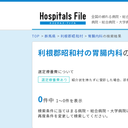
全国の頼れる病院・総
病院・総合病院・大学病院
TOP
群馬県
利根郡昭和村
胃腸内科
の検索結果
利根郡昭和村の胃腸内科
選定療養費について
選定療養費あり
紹介状を持たずに受診した場合、診
0
件中
1〜0件を表示
検索条件に当てはまる病院・総合病院・大学病院
再度条件を変更して検索してください。