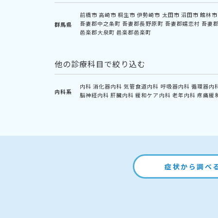
前橋市
高崎市
桐生市
伊勢崎市
太田市
沼田市
館林市
吾妻郡中之条町
吾妻郡長野原町
吾妻郡嬬恋村
吾妻
群馬県
邑楽郡大泉町
邑楽郡邑楽町
他の診療科目で絞り込む
内科
消化器内科
気管食道内科
呼吸器内科
循環器内
内科系
脳神経内科
肝臓内科
緩和ケア内科
老年内科
疼痛緩
症状から調べ