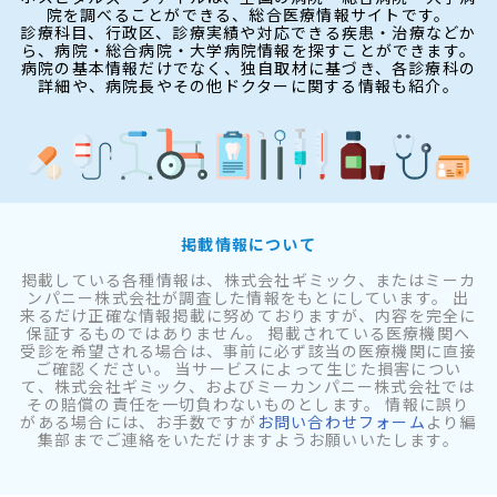
院を調べることができる、総合医療情報サイトです。
診療科目、行政区、診療実績や対応できる疾患・治療などか
ら、病院・総合病院・大学病院情報を探すことができます。
病院の基本情報だけでなく、独自取材に基づき、各診療科の
詳細や、病院長やその他ドクターに関する情報も紹介。
掲載情報について
掲載している各種情報は、株式会社ギミック、またはミーカ
ンパニー株式会社が調査した情報をもとにしています。 出
来るだけ正確な情報掲載に努めておりますが、内容を完全に
保証するものではありません。 掲載されている医療機関へ
受診を希望される場合は、事前に必ず該当の医療機関に直接
ご確認ください。 当サービスによって生じた損害につい
て、株式会社ギミック、およびミーカンパニー株式会社では
その賠償の責任を一切負わないものとします。 情報に誤り
がある場合には、お手数ですが
お問い合わせフォーム
より編
集部までご連絡をいただけますようお願いいたします。