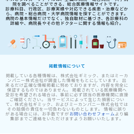
院を調べることができる、総合医療情報サイトです。
診療科目、行政区、診療実績や対応できる疾患・治療などか
ら、病院・総合病院・大学病院情報を探すことができます。
病院の基本情報だけでなく、独自取材に基づき、各診療科の
詳細や、病院長やその他ドクターに関する情報も紹介。
掲載情報について
掲載している各種情報は、株式会社ギミック、またはミーカ
ンパニー株式会社が調査した情報をもとにしています。 出
来るだけ正確な情報掲載に努めておりますが、内容を完全に
保証するものではありません。 掲載されている医療機関へ
受診を希望される場合は、事前に必ず該当の医療機関に直接
ご確認ください。 当サービスによって生じた損害につい
て、株式会社ギミック、およびミーカンパニー株式会社では
その賠償の責任を一切負わないものとします。 情報に誤り
がある場合には、お手数ですが
お問い合わせフォーム
より編
集部までご連絡をいただけますようお願いいたします。