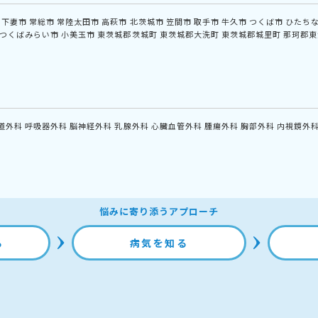
下妻市
常総市
常陸太田市
高萩市
北茨城市
笠間市
取手市
牛久市
つくば市
ひたち
つくばみらい市
小美玉市
東茨城郡茨城町
東茨城郡大洗町
東茨城郡城里町
那珂郡東
道外科
呼吸器外科
脳神経外科
乳腺外科
心臓血管外科
腫瘍外科
胸部外科
内視鏡外
悩みに寄り添うアプローチ
る
病気を知る