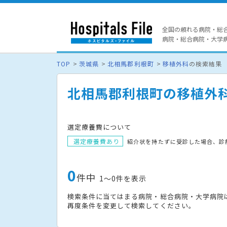
全国の頼れる病院・総
病院・総合病院・大学病院
TOP
茨城県
北相馬郡利根町
移植外科
の検索結果
北相馬郡利根町の移植外
選定療養費について
選定療養費あり
紹介状を持たずに受診した場合、診
0
件中
1〜0件を表示
検索条件に当てはまる病院・総合病院・大学病院
再度条件を変更して検索してください。