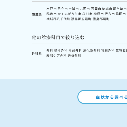
水戸市
日立市
土浦市
古河市
石岡市
結城市
龍ケ崎市
稲敷市
かすみがうら市
桜川市
神栖市
行方市
鉾田市
茨城県
結城郡八千代町
猿島郡五霞町
猿島郡境町
他の診療科目で絞り込む
外科
整形外科
形成外科
消化器外科
胃腸外科
気管食
外科系
緩和ケア外科
透析外科
症状から調べ