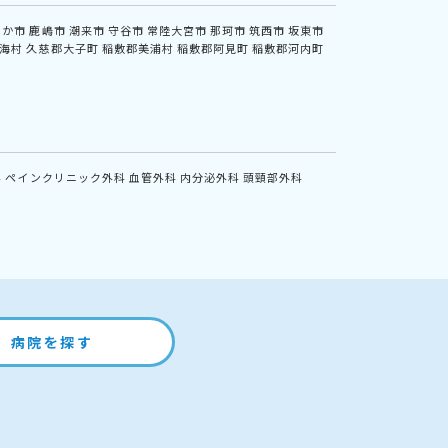
なか市
鹿嶋市
潮来市
守谷市
常陸大宮市
那珂市
筑西市
坂東市
海村
久慈郡大子町
稲敷郡美浦村
稲敷郡阿見町
稲敷郡河内町
科
ペインクリニック外科
血管外科
内分泌外科
頭頸部外科
病院を探す