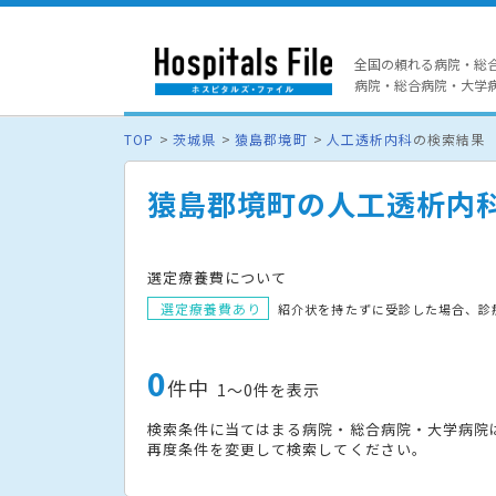
全国の頼れる病院・総
病院・総合病院・大学病院
TOP
茨城県
猿島郡境町
人工透析内科
の検索結果
猿島郡境町の人工透析内
選定療養費について
選定療養費あり
紹介状を持たずに受診した場合、診
0
件中
1〜0件を表示
検索条件に当てはまる病院・総合病院・大学病院
再度条件を変更して検索してください。