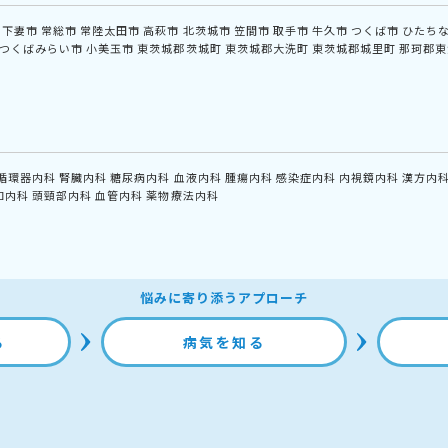
下妻市
常総市
常陸太田市
高萩市
北茨城市
笠間市
取手市
牛久市
つくば市
ひたち
つくばみらい市
小美玉市
東茨城郡茨城町
東茨城郡大洗町
東茨城郡城里町
那珂郡東
循環器内科
腎臓内科
糖尿病内科
血液内科
腫瘍内科
感染症内科
内視鏡内科
漢方内
和内科
頭頸部内科
血管内科
薬物療法内科
悩みに寄り添うアプローチ
る
病気を知る