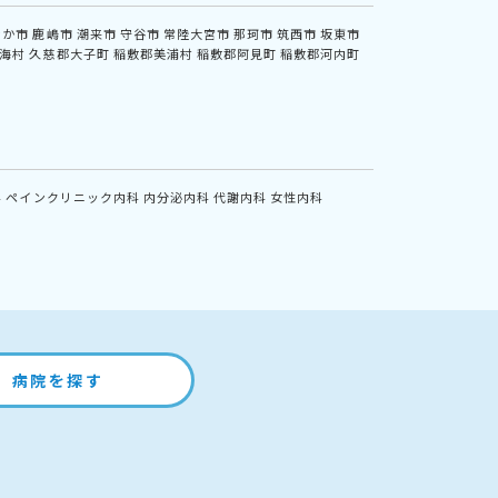
なか市
鹿嶋市
潮来市
守谷市
常陸大宮市
那珂市
筑西市
坂東市
海村
久慈郡大子町
稲敷郡美浦村
稲敷郡阿見町
稲敷郡河内町
科
ペインクリニック内科
内分泌内科
代謝内科
女性内科
病院を探す