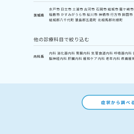
水戸市
日立市
土浦市
古河市
石岡市
結城市
龍ケ崎市
稲敷市
かすみがうら市
桜川市
神栖市
行方市
鉾田市
茨城県
結城郡八千代町
猿島郡五霞町
北相馬郡利根町
他の診療科目で絞り込む
内科
消化器内科
胃腸内科
気管食道内科
呼吸器内科
内科系
脳神経内科
肝臓内科
緩和ケア内科
老年内科
疼痛緩
症状から調べ