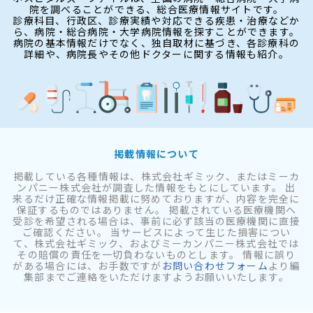
院を調べることができる、総合医療情報サイトです。
診療科目、行政区、診療実績や対応できる疾患・治療などか
ら、病院・総合病院・大学病院情報を探すことができます。
病院の基本情報だけでなく、独自取材に基づき、各診療科の
詳細や、病院長やその他ドクターに関する情報も紹介。
掲載情報について
掲載している各種情報は、株式会社ギミック、またはミーカ
ンパニー株式会社が調査した情報をもとにしています。 出
来るだけ正確な情報掲載に努めておりますが、内容を完全に
保証するものではありません。 掲載されている医療機関へ
受診を希望される場合は、事前に必ず該当の医療機関に直接
ご確認ください。 当サービスによって生じた損害につい
て、株式会社ギミック、およびミーカンパニー株式会社では
その賠償の責任を一切負わないものとします。 情報に誤り
がある場合には、お手数ですが
お問い合わせフォーム
より編
集部までご連絡をいただけますようお願いいたします。