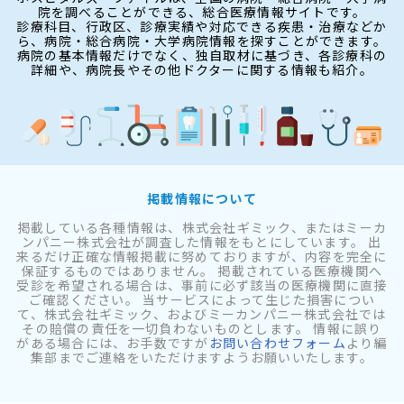
院を調べることができる、総合医療情報サイトです。
診療科目、行政区、診療実績や対応できる疾患・治療などか
ら、病院・総合病院・大学病院情報を探すことができます。
病院の基本情報だけでなく、独自取材に基づき、各診療科の
詳細や、病院長やその他ドクターに関する情報も紹介。
掲載情報について
掲載している各種情報は、株式会社ギミック、またはミーカ
ンパニー株式会社が調査した情報をもとにしています。 出
来るだけ正確な情報掲載に努めておりますが、内容を完全に
保証するものではありません。 掲載されている医療機関へ
受診を希望される場合は、事前に必ず該当の医療機関に直接
ご確認ください。 当サービスによって生じた損害につい
て、株式会社ギミック、およびミーカンパニー株式会社では
その賠償の責任を一切負わないものとします。 情報に誤り
がある場合には、お手数ですが
お問い合わせフォーム
より編
集部までご連絡をいただけますようお願いいたします。