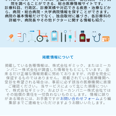
院を調べることができる、総合医療情報サイトです。
診療科目、行政区、診療実績や対応できる疾患・治療などか
ら、病院・総合病院・大学病院情報を探すことができます。
病院の基本情報だけでなく、独自取材に基づき、各診療科の
詳細や、病院長やその他ドクターに関する情報も紹介。
掲載情報について
掲載している各種情報は、株式会社ギミック、またはミーカ
ンパニー株式会社が調査した情報をもとにしています。 出
来るだけ正確な情報掲載に努めておりますが、内容を完全に
保証するものではありません。 掲載されている医療機関へ
受診を希望される場合は、事前に必ず該当の医療機関に直接
ご確認ください。 当サービスによって生じた損害につい
て、株式会社ギミック、およびミーカンパニー株式会社では
その賠償の責任を一切負わないものとします。 情報に誤り
がある場合には、お手数ですが
お問い合わせフォーム
より編
集部までご連絡をいただけますようお願いいたします。