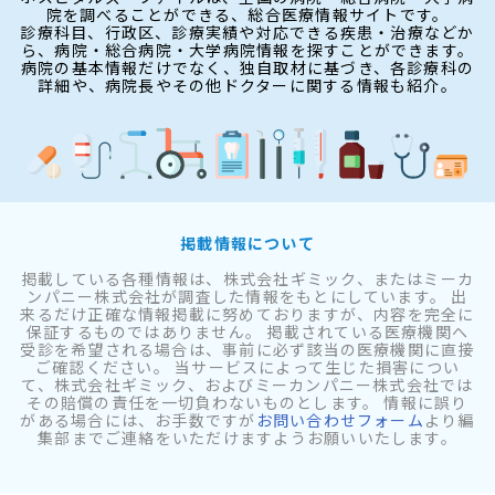
院を調べることができる、総合医療情報サイトです。
診療科目、行政区、診療実績や対応できる疾患・治療などか
ら、病院・総合病院・大学病院情報を探すことができます。
病院の基本情報だけでなく、独自取材に基づき、各診療科の
詳細や、病院長やその他ドクターに関する情報も紹介。
掲載情報について
掲載している各種情報は、株式会社ギミック、またはミーカ
ンパニー株式会社が調査した情報をもとにしています。 出
来るだけ正確な情報掲載に努めておりますが、内容を完全に
保証するものではありません。 掲載されている医療機関へ
受診を希望される場合は、事前に必ず該当の医療機関に直接
ご確認ください。 当サービスによって生じた損害につい
て、株式会社ギミック、およびミーカンパニー株式会社では
その賠償の責任を一切負わないものとします。 情報に誤り
がある場合には、お手数ですが
お問い合わせフォーム
より編
集部までご連絡をいただけますようお願いいたします。