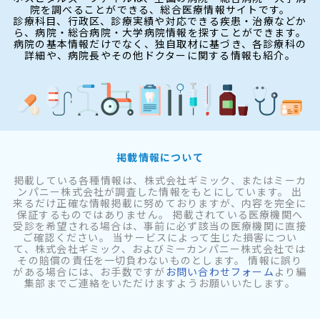
院を調べることができる、総合医療情報サイトです。
診療科目、行政区、診療実績や対応できる疾患・治療などか
ら、病院・総合病院・大学病院情報を探すことができます。
病院の基本情報だけでなく、独自取材に基づき、各診療科の
詳細や、病院長やその他ドクターに関する情報も紹介。
掲載情報について
掲載している各種情報は、株式会社ギミック、またはミーカ
ンパニー株式会社が調査した情報をもとにしています。 出
来るだけ正確な情報掲載に努めておりますが、内容を完全に
保証するものではありません。 掲載されている医療機関へ
受診を希望される場合は、事前に必ず該当の医療機関に直接
ご確認ください。 当サービスによって生じた損害につい
て、株式会社ギミック、およびミーカンパニー株式会社では
その賠償の責任を一切負わないものとします。 情報に誤り
がある場合には、お手数ですが
お問い合わせフォーム
より編
集部までご連絡をいただけますようお願いいたします。