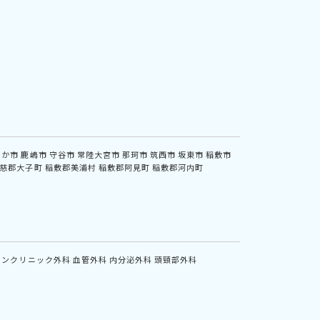
なか市
鹿嶋市
守谷市
常陸大宮市
那珂市
筑西市
坂東市
稲敷市
慈郡大子町
稲敷郡美浦村
稲敷郡阿見町
稲敷郡河内町
インクリニック外科
血管外科
内分泌外科
頭頸部外科