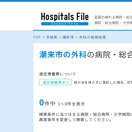
全国の頼れる病院・総
病院・総合病院・大学病院
TOP
茨城県
潮来市
外科
の検索結果
潮来市の外科
の病院・総
選定療養費について
選定療養費あり
紹介状を持たずに受診した場合、診
0
件中
1〜0件を表示
検索条件に当てはまる病院・総合病院・大学病院
再度条件を変更して検索してください。