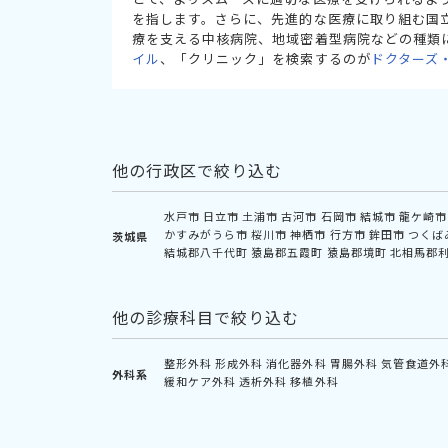
を指します。さらに、先進的な医療に取り組む国
療を支える中核病院、地域密着型病院などの種類
イル
、「クリニック」を検索するのが
ドクターズ
他の行政区で絞り込む
水戸市
日立市
土浦市
古河市
石岡市
結城市
龍ケ崎市
かすみがうら市
桜川市
神栖市
行方市
鉾田市
つくば
茨城県
結城郡八千代町
猿島郡五霞町
猿島郡境町
北相馬郡
他の診療科目で絞り込む
整形外科
形成外科
消化器外科
胃腸外科
気管食道外
外科系
緩和ケア外科
透析外科
移植外科