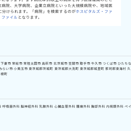
立病院、大学病院、企業立病院といった大規模病院や、地域医
に分けられます。「病院」を検索するのが
ホスピタルズ・ファ
・ファイル
となります。
下妻市
常総市
常陸太田市
高萩市
北茨城市
笠間市
取手市
牛久市
つくば市
ひたち
みらい市
小美玉市
東茨城郡茨城町
東茨城郡大洗町
東茨城郡城里町
那珂郡東海村
久
利根町
科
呼吸器外科
脳神経外科
乳腺外科
心臓血管外科
腫瘍外科
胸部外科
内視鏡外科
ペ