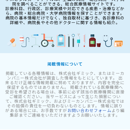
院を調べることができる、総合医療情報サイトです。
診療科目、行政区、診療実績や対応できる疾患・治療などか
ら、病院・総合病院・大学病院情報を探すことができます。
病院の基本情報だけでなく、独自取材に基づき、各診療科の
詳細や、病院長やその他ドクターに関する情報も紹介。
掲載情報について
掲載している各種情報は、株式会社ギミック、またはミーカ
ンパニー株式会社が調査した情報をもとにしています。 出
来るだけ正確な情報掲載に努めておりますが、内容を完全に
保証するものではありません。 掲載されている医療機関へ
受診を希望される場合は、事前に必ず該当の医療機関に直接
ご確認ください。 当サービスによって生じた損害につい
て、株式会社ギミック、およびミーカンパニー株式会社では
その賠償の責任を一切負わないものとします。 情報に誤り
がある場合には、お手数ですが
お問い合わせフォーム
より編
集部までご連絡をいただけますようお願いいたします。