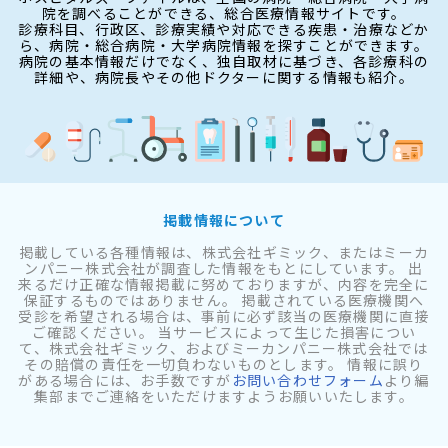
院を調べることができる、総合医療情報サイトです。
診療科目、行政区、診療実績や対応できる疾患・治療などか
ら、病院・総合病院・大学病院情報を探すことができます。
病院の基本情報だけでなく、独自取材に基づき、各診療科の
詳細や、病院長やその他ドクターに関する情報も紹介。
掲載情報について
掲載している各種情報は、株式会社ギミック、またはミーカ
ンパニー株式会社が調査した情報をもとにしています。 出
来るだけ正確な情報掲載に努めておりますが、内容を完全に
保証するものではありません。 掲載されている医療機関へ
受診を希望される場合は、事前に必ず該当の医療機関に直接
ご確認ください。 当サービスによって生じた損害につい
て、株式会社ギミック、およびミーカンパニー株式会社では
その賠償の責任を一切負わないものとします。 情報に誤り
がある場合には、お手数ですが
お問い合わせフォーム
より編
集部までご連絡をいただけますようお願いいたします。