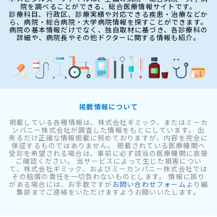
院を調べることができる、総合医療情報サイトです。
診療科目、行政区、診療実績や対応できる疾患・治療などか
ら、病院・総合病院・大学病院情報を探すことができます。
病院の基本情報だけでなく、独自取材に基づき、各診療科の
詳細や、病院長やその他ドクターに関する情報も紹介。
掲載情報について
掲載している各種情報は、株式会社ギミック、またはミーカ
ンパニー株式会社が調査した情報をもとにしています。 出
来るだけ正確な情報掲載に努めておりますが、内容を完全に
保証するものではありません。 掲載されている医療機関へ
受診を希望される場合は、事前に必ず該当の医療機関に直接
ご確認ください。 当サービスによって生じた損害につい
て、株式会社ギミック、およびミーカンパニー株式会社では
その賠償の責任を一切負わないものとします。 情報に誤り
がある場合には、お手数ですが
お問い合わせフォーム
より編
集部までご連絡をいただけますようお願いいたします。