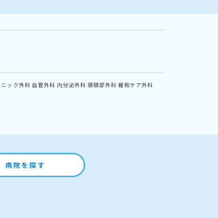
リニック外科
血管外科
内分泌外科
頭頸部外科
緩和ケア外科
病院を探す