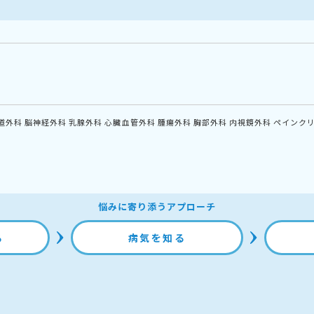
道外科
脳神経外科
乳腺外科
心臓血管外科
腫瘍外科
胸部外科
内視鏡外科
ペインク
悩みに寄り添うアプローチ
る
病気を知る