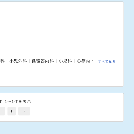
人科
小児外科
循環器内科
小児科
心療内科
放射線科
整形
すべて見る
中 1～1件を表示
1