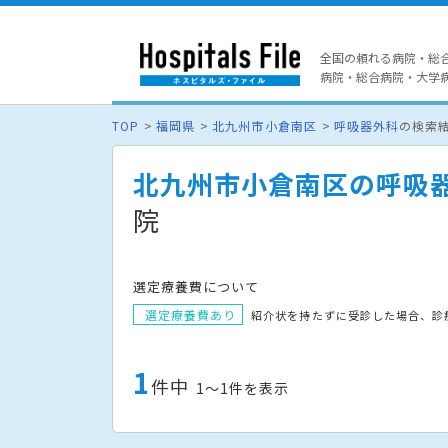
全国の頼れる病院・総
病院・総合病院・大学病院
TOP
福岡県
北九州市小倉南区
呼吸器外科
の検索
北九州市小倉南区の呼吸
院
選定療養費について
選定療養費あり
紹介状を持たずに受診した場合、診
1
件中
1〜1件を表示