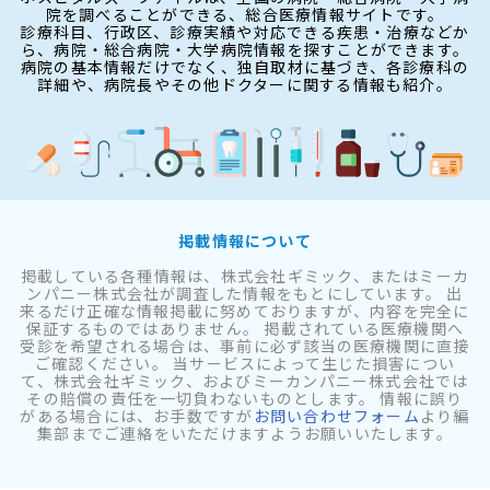
院を調べることができる、総合医療情報サイトです。
診療科目、行政区、診療実績や対応できる疾患・治療などか
ら、病院・総合病院・大学病院情報を探すことができます。
病院の基本情報だけでなく、独自取材に基づき、各診療科の
詳細や、病院長やその他ドクターに関する情報も紹介。
掲載情報について
掲載している各種情報は、株式会社ギミック、またはミーカ
ンパニー株式会社が調査した情報をもとにしています。 出
来るだけ正確な情報掲載に努めておりますが、内容を完全に
保証するものではありません。 掲載されている医療機関へ
受診を希望される場合は、事前に必ず該当の医療機関に直接
ご確認ください。 当サービスによって生じた損害につい
て、株式会社ギミック、およびミーカンパニー株式会社では
その賠償の責任を一切負わないものとします。 情報に誤り
がある場合には、お手数ですが
お問い合わせフォーム
より編
集部までご連絡をいただけますようお願いいたします。