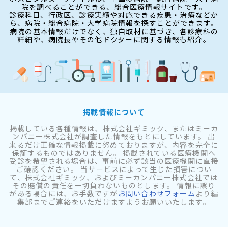
院を調べることができる、総合医療情報サイトです。
診療科目、行政区、診療実績や対応できる疾患・治療などか
ら、病院・総合病院・大学病院情報を探すことができます。
病院の基本情報だけでなく、独自取材に基づき、各診療科の
詳細や、病院長やその他ドクターに関する情報も紹介。
掲載情報について
掲載している各種情報は、株式会社ギミック、またはミーカ
ンパニー株式会社が調査した情報をもとにしています。 出
来るだけ正確な情報掲載に努めておりますが、内容を完全に
保証するものではありません。 掲載されている医療機関へ
受診を希望される場合は、事前に必ず該当の医療機関に直接
ご確認ください。 当サービスによって生じた損害につい
て、株式会社ギミック、およびミーカンパニー株式会社では
その賠償の責任を一切負わないものとします。 情報に誤り
がある場合には、お手数ですが
お問い合わせフォーム
より編
集部までご連絡をいただけますようお願いいたします。